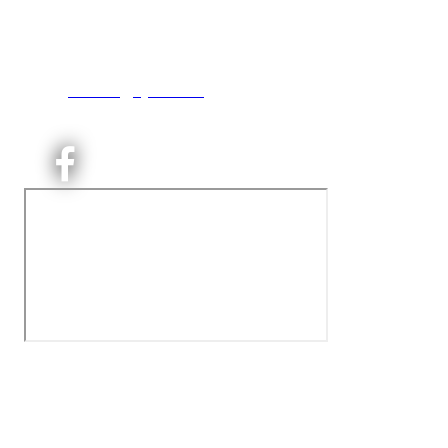
Engebråtveien 11
inng. Neptunveien 8 -12
0493 Oslo
T:
9191 1913
E:
kontoret@kjelsaas.no
Orgnr: ‍975 663 450