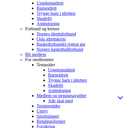
Ungdomsidrett
Barneidrett
Trygge barn i idretten
Skadefri
Antindoping
Forbund og kretser
Norges idrettsforbund
Oslo idrettskrets
Basketforbundet region øst
Norges basketballforbund
Bli medlem
For medlemmer
Temasider
Ungdomsidrett
Barneidrett
Trygge barn i idretten
Skadefri
Antindoping
Medlem og treningsavgifter
Alle skal med
Treningstider
Utstyr
Sportsplaner
Betalingsformer
Forsikring