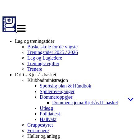
Veksle
navigasjon
Lag og treningstider
Basketskole for de yngste
Treningstider 2025 / 2026
Lag og Lagledere
Treningsavgifter
Trenere
Drift - Kjelsås basket
Klubbadministrasjon
Sportslig plan & Håndbok
Spilleroverganger
Dommeroppgjør
Dommerskjema Kjelsås IL basket
Utlegg
Politiattest
Hallvakt
Gruppestyret
For trenere
Haller og anlegg