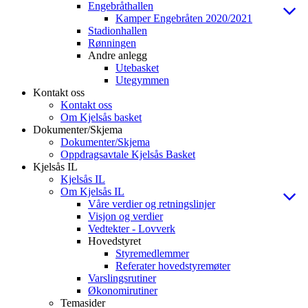
Engebråthallen
Kamper Engebråten 2020/2021
Stadionhallen
Rønningen
Andre anlegg
Utebasket
Utegymmen
Kontakt oss
Kontakt oss
Om Kjelsås basket
Dokumenter/Skjema
Dokumenter/Skjema
Oppdragsavtale Kjelsås Basket
Kjelsås IL
Kjelsås IL
Om Kjelsås IL
Våre verdier og retningslinjer
Visjon og verdier
Vedtekter - Lovverk
Hovedstyret
Styremedlemmer
Referater hovedstyremøter
Varslingsrutiner
Økonomirutiner
Temasider