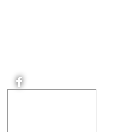
Kjelsås IL
Engebråtveien 11
inng. Neptunveien 8 -12
0493 Oslo
T:
9191 1913
E:
kontoret@kjelsaas.no
Orgnr: ‍975 663 450