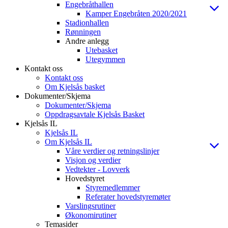
Engebråthallen
Kamper Engebråten 2020/2021
Stadionhallen
Rønningen
Andre anlegg
Utebasket
Utegymmen
Kontakt oss
Kontakt oss
Om Kjelsås basket
Dokumenter/Skjema
Dokumenter/Skjema
Oppdragsavtale Kjelsås Basket
Kjelsås IL
Kjelsås IL
Om Kjelsås IL
Våre verdier og retningslinjer
Visjon og verdier
Vedtekter - Lovverk
Hovedstyret
Styremedlemmer
Referater hovedstyremøter
Varslingsrutiner
Økonomirutiner
Temasider