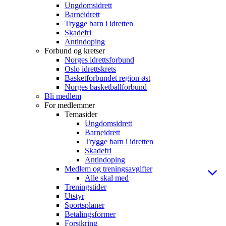
Ungdomsidrett
Barneidrett
Trygge barn i idretten
Skadefri
Antindoping
Forbund og kretser
Norges idrettsforbund
Oslo idrettskrets
Basketforbundet region øst
Norges basketballforbund
Bli medlem
For medlemmer
Temasider
Ungdomsidrett
Barneidrett
Trygge barn i idretten
Skadefri
Antindoping
Medlem og treningsavgifter
Alle skal med
Treningstider
Utstyr
Sportsplaner
Betalingsformer
Forsikring