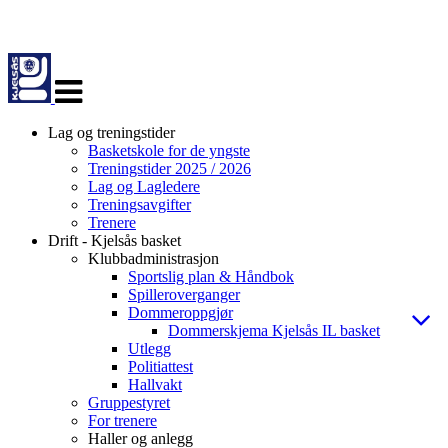
Veksle
navigasjon
Lag og treningstider
Basketskole for de yngste
Treningstider 2025 / 2026
Lag og Lagledere
Treningsavgifter
Trenere
Drift - Kjelsås basket
Klubbadministrasjon
Sportslig plan & Håndbok
Spilleroverganger
Dommeroppgjør
Dommerskjema Kjelsås IL basket
Utlegg
Politiattest
Hallvakt
Gruppestyret
For trenere
Haller og anlegg