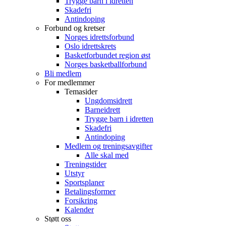
Trygge barn i idretten
Skadefri
Antindoping
Forbund og kretser
Norges idrettsforbund
Oslo idrettskrets
Basketforbundet region øst
Norges basketballforbund
Bli medlem
For medlemmer
Temasider
Ungdomsidrett
Barneidrett
Trygge barn i idretten
Skadefri
Antindoping
Medlem og treningsavgifter
Alle skal med
Treningstider
Utstyr
Sportsplaner
Betalingsformer
Forsikring
Kalender
Støtt oss