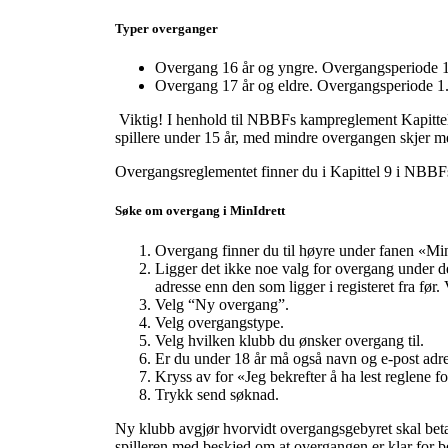
Typer overganger
Overgang 16 år og yngre. Overgangsperiode 1
Overgang 17 år og eldre. Overgangsperiode 1.
Viktig! I henhold til NBBFs kampreglement Kapittel 
spillere under 15 år, med mindre overgangen skjer m
Overgangsreglementet finner du i Kapittel 9 i NBB
Søke om overgang i MinIdrett
Overgang finner du til høyre under fanen «Min
Ligger det ikke noe valg for overgang under den
adresse enn den som ligger i registeret fra fø
Velg “Ny overgang”.
Velg overgangstype.
Velg hvilken klubb du ønsker overgang til.
Er du under 18 år må også navn og e-post adress
Kryss av for «Jeg bekrefter å ha lest reglene f
Trykk send søknad.
Ny klubb avgjør hvorvidt overgangsgebyret skal betale
spilleren med beskjed om at overgangen er klar for 