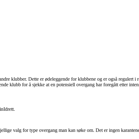
i andre klubber. Dette er ødeleggende for klubbene og er også regulert i r
nde klubb for å sjekke at en potensiell overgang har foregått etter inten
nIdrett.
kjellige valg for type overgang man kan søke om. Det er ingen karantene