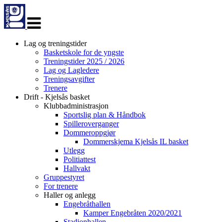
Veksle
navigasjon
Lag og treningstider
Basketskole for de yngste
Treningstider 2025 / 2026
Lag og Lagledere
Treningsavgifter
Trenere
Drift - Kjelsås basket
Klubbadministrasjon
Sportslig plan & Håndbok
Spilleroverganger
Dommeroppgjør
Dommerskjema Kjelsås IL basket
Utlegg
Politiattest
Hallvakt
Gruppestyret
For trenere
Haller og anlegg
Engebråthallen
Kamper Engebråten 2020/2021
Stadionhallen