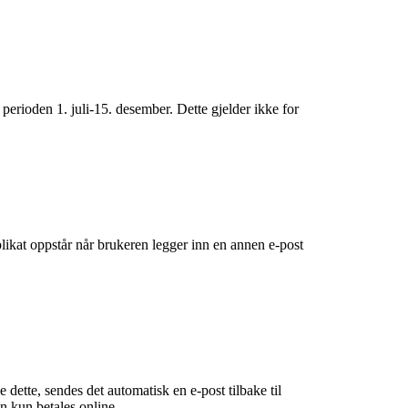
rioden 1. juli-15. desember. Dette gjelder ikke for
plikat oppstår når brukeren legger inn en annen e-post
dette, sendes det automatisk en e-post tilbake til
n kun betales online.