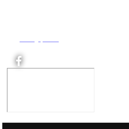
Kjelsås IL
Engebråtveien 11
inng. Neptunveien 8 -12
0493 Oslo
T:
9191 1913
E:
kontoret@kjelsaas.no
Orgnr: ‍975 663 450