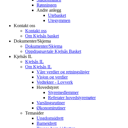
Rønningen
Andre anlegg
Utebasket
Utegymmen
Kontakt oss
Kontakt oss
Om Kjelsås basket
Dokumenter/Skjema
Dokumenter/Skjema
Oppdragsavtale Kjelsås Basket
Kjelsås IL
Kjelsås IL
Om Kjelsås IL
Våre verdier og retningslinjer
Visjon og verdier
Vedtekter - Lovverk
Hovedstyret
Styremedlemmer
Referater hovedstyremøter
Varslingsrutiner
Økonomirutiner
Temasider
Ungdomsidrett
Barneidrett