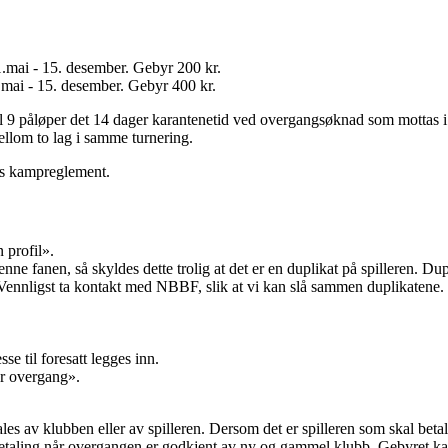
.mai - 15. desember. Gebyr 200 kr.
mai - 15. desember. Gebyr 400 kr.
9 påløper det 14 dager karantenetid ved overgangsøknad som mottas i pe
ellom to lag i samme turnering.
Fs kampreglement.
 profil».
ne fanen, så skyldes dette trolig at det er en duplikat på spilleren. Du
r. Vennligst ta kontakt med NBBF, slik at vi kan slå sammen duplikatene.
e til foresatt legges inn.
or overgang».
s av klubben eller av spilleren. Dersom det er spilleren som skal betale 
betaling når overgangen er godkjent av ny og gammel klubb. Gebyret ka