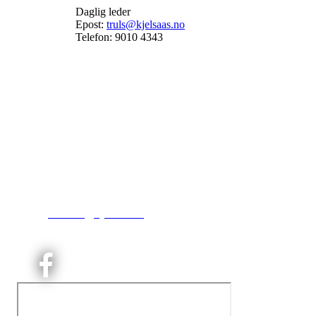
Daglig leder
Epost:
truls@kjelsaas.no
Telefon: 9010 4343
Kjelsås IL
Engebråtveien 11
inng. Neptunveien 8 -12
0493 Oslo
T:
9191 1913
E:
kontoret@kjelsaas.no
Orgnr: ‍975 663 450