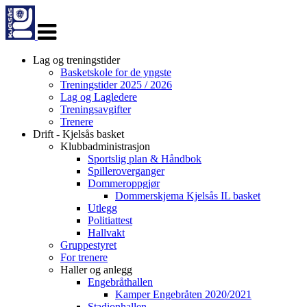
Veksle
navigasjon
Lag og treningstider
Basketskole for de yngste
Treningstider 2025 / 2026
Lag og Lagledere
Treningsavgifter
Trenere
Drift - Kjelsås basket
Klubbadministrasjon
Sportslig plan & Håndbok
Spilleroverganger
Dommeroppgjør
Dommerskjema Kjelsås IL basket
Utlegg
Politiattest
Hallvakt
Gruppestyret
For trenere
Haller og anlegg
Engebråthallen
Kamper Engebråten 2020/2021
Stadionhallen