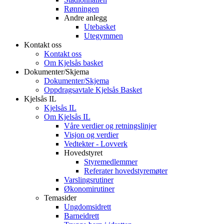
Rønningen
Andre anlegg
Utebasket
Utegymmen
Kontakt oss
Kontakt oss
Om Kjelsås basket
Dokumenter/Skjema
Dokumenter/Skjema
Oppdragsavtale Kjelsås Basket
Kjelsås IL
Kjelsås IL
Om Kjelsås IL
Våre verdier og retningslinjer
Visjon og verdier
Vedtekter - Lovverk
Hovedstyret
Styremedlemmer
Referater hovedstyremøter
Varslingsrutiner
Økonomirutiner
Temasider
Ungdomsidrett
Barneidrett