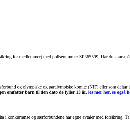
rsikring for medlemmer) med polisenummer SP365599. Har du spørsmål 
sforbund og olympiske og paralympiske komité (NIF) eller som deltar i or
en omfatter barn til den dato de fyller 13 år,
les mer her
,
se også h
delta i konkurranse og særforbundene har egne avtaler med forsikring. T