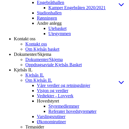
Engebråthallen
Kamper Engebråten 2020/2021
Stadionhallen
Rønningen
Andre anlegg
Utebasket
Utegymmen
Kontakt oss
Kontakt oss
Om Kjelsås basket
Dokumenter/Skjema
Dokumenter/Skjema
Oppdragsavtale Kjelsås Basket
Kjelsås IL
Kjelsås IL
Om Kjelsås IL
Våre verdier og retningslinjer
Visjon og verdier
Vedtekter - Lovverk
Hovedstyret
Styremedlemmer
Referater hovedstyremøter
Varslingsrutiner
Økonomirutiner
Temasider