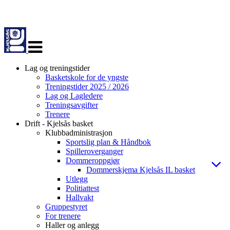
Veksle
navigasjon
Lag og treningstider
Basketskole for de yngste
Treningstider 2025 / 2026
Lag og Lagledere
Treningsavgifter
Trenere
Drift - Kjelsås basket
Klubbadministrasjon
Sportslig plan & Håndbok
Spilleroverganger
Dommeroppgjør
Dommerskjema Kjelsås IL basket
Utlegg
Politiattest
Hallvakt
Gruppestyret
For trenere
Haller og anlegg