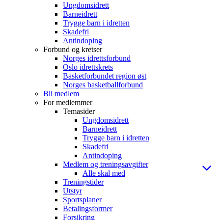
Ungdomsidrett
Barneidrett
Trygge barn i idretten
Skadefri
Antindoping
Forbund og kretser
Norges idrettsforbund
Oslo idrettskrets
Basketforbundet region øst
Norges basketballforbund
Bli medlem
For medlemmer
Temasider
Ungdomsidrett
Barneidrett
Trygge barn i idretten
Skadefri
Antindoping
Medlem og treningsavgifter
Alle skal med
Treningstider
Utstyr
Sportsplaner
Betalingsformer
Forsikring