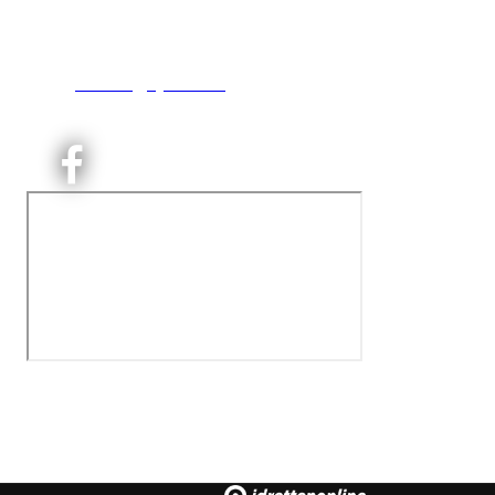
inng. Neptunveien 8 -12
0493 Oslo
T:
9191 1913
E:
kontoret@kjelsaas.no
Orgnr: ‍975 663 450