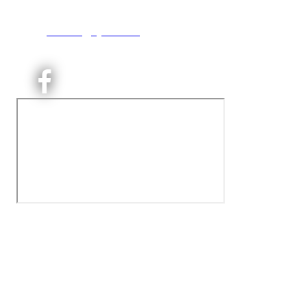
T:
9191 1913
E:
kontoret@kjelsaas.no
Orgnr: ‍975 663 450