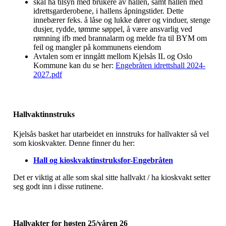
skal ha tilsyn med brukere av hallen, samt hallen med
idrettsgarderobene, i hallens åpningstider. Dette
innebærer feks. å låse og lukke dører og vinduer, stenge
dusjer, rydde, tømme søppel, å være ansvarlig ved
rømning ifb med brannalarm og melde fra til BYM om
feil og mangler på kommunens eiendom
Avtalen som er inngått mellom Kjelsås IL og Oslo
Kommune kan du se her:
Engebråten idrettshall 2024-
2027.pdf
Hallvaktinnstruks
Kjelsås basket har utarbeidet en innstruks for hallvakter så vel
som kioskvakter. Denne finner du her:
Hall og kioskvaktinstruksfor-Engebråten
Det er viktig at alle som skal sitte hallvakt / ha kioskvakt setter
seg godt inn i disse rutinene.
Hallvakter for høsten 25/våren 26