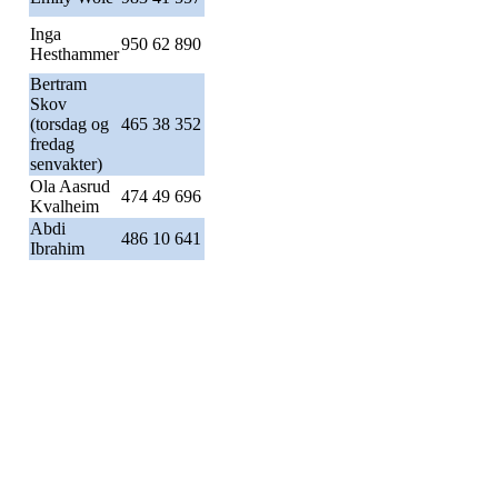
Inga
950 62 890
Hesthammer
Bertram
Skov
(torsdag og
465 38 352
fredag
senvakter)
Ola Aasrud
474 49 696
Kvalheim
Abdi
486 10 641
Ibrahim
Kjelsås IL
Engebråtveien 11
inng. Neptunveien 8 -12
0493 Oslo