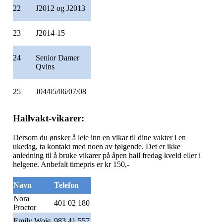
22
J2012 og J2013
23
J2014-15
24
Senior Damer
Qvins
25
J04/05/06/07/08
Hallvakt-vikarer:
Dersom du ønsker å leie inn en vikar til dine vakter i en
ukedag, ta kontakt med noen av følgende. Det er ikke
anledning til å bruke vikarer på åpen hall fredag kveld eller i
helgene. Anbefalt timepris er kr 150,-
Navn
Telefon
Nora
401 02 180
Proctor
Emily Woie
983 41 557