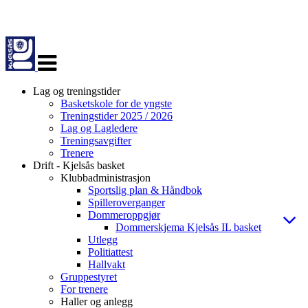
Veksle
navigasjon
Lag og treningstider
Basketskole for de yngste
Treningstider 2025 / 2026
Lag og Lagledere
Treningsavgifter
Trenere
Drift - Kjelsås basket
Klubbadministrasjon
Sportslig plan & Håndbok
Spilleroverganger
Dommeroppgjør
Dommerskjema Kjelsås IL basket
Utlegg
Politiattest
Hallvakt
Gruppestyret
For trenere
Haller og anlegg