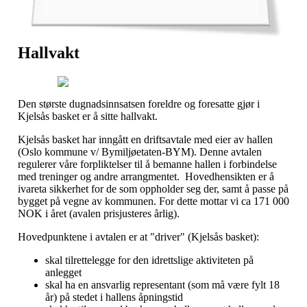
Hallvakt
Den største dugnadsinnsatsen foreldre og foresatte gjør i
Kjelsås basket er å sitte hallvakt.
Kjelsås basket har inngått en driftsavtale med eier av hallen
(Oslo kommune v/ Bymiljøetaten-BYM). Denne avtalen
regulerer våre forpliktelser til å bemanne hallen i forbindelse
med treninger og andre arrangmentet. Hovedhensikten er å
ivareta sikkerhet for de som oppholder seg der, samt å passe på
bygget på vegne av kommunen. For dette mottar vi ca 171 000
NOK i året (avalen prisjusteres årlig).
Hovedpunktene i avtalen er at "driver" (Kjelsås basket):
skal tilrettelegge for den idrettslige aktiviteten på
anlegget
skal ha en ansvarlig representant (som må være fylt 18
år) på stedet i hallens åpningstid