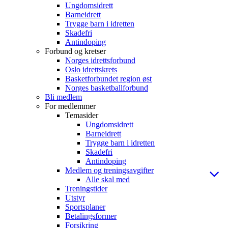
Ungdomsidrett
Barneidrett
Trygge barn i idretten
Skadefri
Antindoping
Forbund og kretser
Norges idrettsforbund
Oslo idrettskrets
Basketforbundet region øst
Norges basketballforbund
Bli medlem
For medlemmer
Temasider
Ungdomsidrett
Barneidrett
Trygge barn i idretten
Skadefri
Antindoping
Medlem og treningsavgifter
Alle skal med
Treningstider
Utstyr
Sportsplaner
Betalingsformer
Forsikring