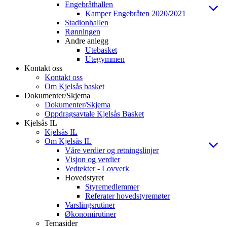
Engebråthallen
Kamper Engebråten 2020/2021
Stadionhallen
Rønningen
Andre anlegg
Utebasket
Utegymmen
Kontakt oss
Kontakt oss
Om Kjelsås basket
Dokumenter/Skjema
Dokumenter/Skjema
Oppdragsavtale Kjelsås Basket
Kjelsås IL
Kjelsås IL
Om Kjelsås IL
Våre verdier og retningslinjer
Visjon og verdier
Vedtekter - Lovverk
Hovedstyret
Styremedlemmer
Referater hovedstyremøter
Varslingsrutiner
Økonomirutiner
Temasider