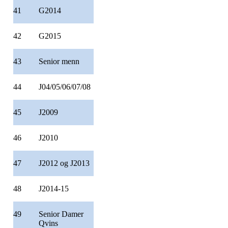
41
G2014
42
G2015
43
Senior menn
44
J04/05/06/07/08
45
J2009
46
J2010
47
J2012 og J2013
48
J2014-15
49
Senior Damer
Qvins