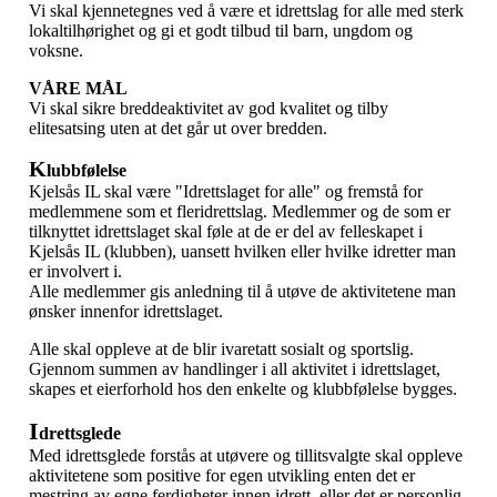
Vi skal kjennetegnes ved å være et idrettslag for alle med sterk
lokaltilhørighet og gi et godt tilbud til barn, ungdom og
voksne.
VÅRE MÅL
Vi skal sikre breddeaktivitet av god kvalitet og tilby
elitesatsing uten at det går ut over bredden.
K
lubbfølelse
Kjelsås IL skal være "Idrettslaget for alle" og fremstå for
medlemmene som et fleridrettslag. Medlemmer og de som er
tilknyttet idrettslaget skal føle at de er del av felleskapet i
Kjelsås IL (klubben), uansett hvilken eller hvilke idretter man
er involvert i.
Alle medlemmer gis anledning til å utøve de aktivitetene man
ønsker innenfor idrettslaget.
Alle skal oppleve at de blir ivaretatt sosialt og sportslig.
Gjennom summen av handlinger i all aktivitet i idrettslaget,
skapes et eierforhold hos den enkelte og klubbfølelse bygges.
I
drettsglede
Med idrettsglede forstås at utøvere og tillitsvalgte skal oppleve
aktivitetene som positive for egen utvikling enten det er
mestring av egne ferdigheter innen idrett, eller det er personlig