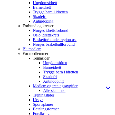
Ungdomsidrett
Barneidrett
Trygge barn i idretten
Skadefri
Antindoping
Forbund og kretser
Norges idrettsforbund
Oslo idrettskrets
Basketforbundet region øst
Norges basketballforbund
Bli medlem
For medlemmer
Temasider
Ungdomsidrett
Barneidrett
Trygge barn i idretten
Skadefri
Antindoping
Medlem og treningsavgifter
Alle skal med
Treningstider
Utstyr
Sportsplaner
Betalingsformer
Forsikring