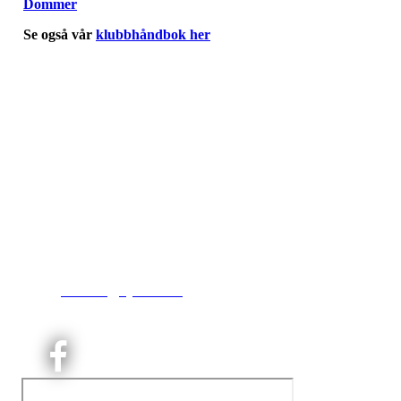
Dommer
Se også vår
klubbhåndbok her
Kjelsås IL
Engebråtveien 11
inng. Neptunveien 8 -12
0493 Oslo
T:
9191 1913
E:
kontoret@kjelsaas.no
Orgnr: ‍975 663 450