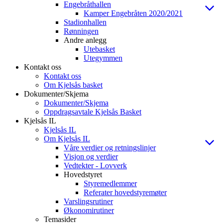
Engebråthallen
Kamper Engebråten 2020/2021
Stadionhallen
Rønningen
Andre anlegg
Utebasket
Utegymmen
Kontakt oss
Kontakt oss
Om Kjelsås basket
Dokumenter/Skjema
Dokumenter/Skjema
Oppdragsavtale Kjelsås Basket
Kjelsås IL
Kjelsås IL
Om Kjelsås IL
Våre verdier og retningslinjer
Visjon og verdier
Vedtekter - Lovverk
Hovedstyret
Styremedlemmer
Referater hovedstyremøter
Varslingsrutiner
Økonomirutiner
Temasider