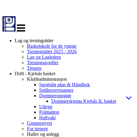
Veksle
navigasjon
Lag og treningstider
Basketskole for de yngste
Treningstider 2025 / 2026
Lag og Lagledere
Treningsavgifter
Trenere
Drift - Kjelsås basket
Klubbadministrasjon
Sportslig plan & Håndbok
Spilleroverganger
Dommeroppgjør
Dommerskjema Kjelsås IL basket
Utlegg
Politiattest
Hallvakt
Gruppestyret
For trenere
Haller og anlegg