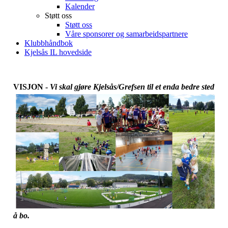
Kalender
Støtt oss
Støtt oss
Våre sponsorer og samarbeidspartnere
Klubbhåndbok
Kjelsås IL hovedside
VISJON
-
Vi skal gjøre Kjelsås/Grefsen til et enda bedre sted
å bo.