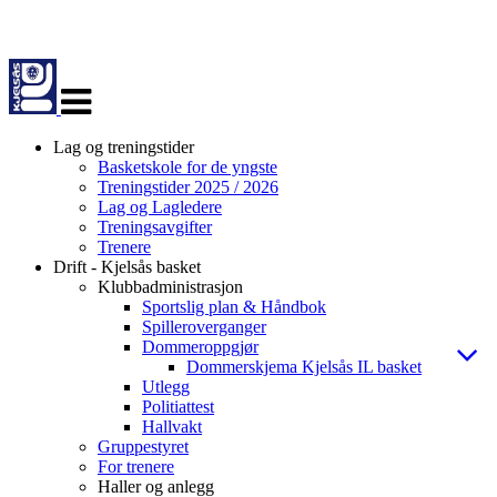
Veksle
navigasjon
Lag og treningstider
Basketskole for de yngste
Treningstider 2025 / 2026
Lag og Lagledere
Treningsavgifter
Trenere
Drift - Kjelsås basket
Klubbadministrasjon
Sportslig plan & Håndbok
Spilleroverganger
Dommeroppgjør
Dommerskjema Kjelsås IL basket
Utlegg
Politiattest
Hallvakt
Gruppestyret
For trenere
Haller og anlegg