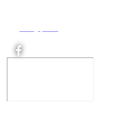
Engebråtveien 11
inng. Neptunveien 8 -12
0493 Oslo
T:
9191 1913
E:
kontoret@kjelsaas.no
Orgnr: ‍975 663 450