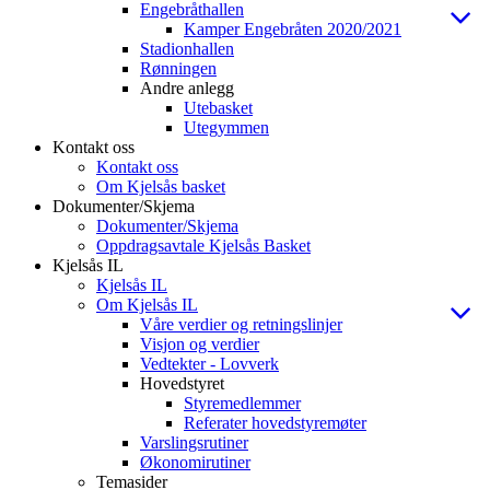
Engebråthallen
Kamper Engebråten 2020/2021
Stadionhallen
Rønningen
Andre anlegg
Utebasket
Utegymmen
Kontakt oss
Kontakt oss
Om Kjelsås basket
Dokumenter/Skjema
Dokumenter/Skjema
Oppdragsavtale Kjelsås Basket
Kjelsås IL
Kjelsås IL
Om Kjelsås IL
Våre verdier og retningslinjer
Visjon og verdier
Vedtekter - Lovverk
Hovedstyret
Styremedlemmer
Referater hovedstyremøter
Varslingsrutiner
Økonomirutiner
Temasider