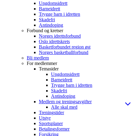
Ungdomsidrett
Barneidrett
Trygge barn i idretten
Skadefri
Antindoping
Forbund og kretser
Norges idrettsforbund
Oslo idrettskrets
Basketforbundet region øst
Norges basketballforbund
Bli medlem
For medlemmer
Temasider
Ungdomsidrett
Barneidrett
Trygge barn i idretten
Skadefri
Antindoping
Medlem og treningsavgifter
Alle skal med
Treningstider
Utstyr
Sportsplaner
Betalingsformer
Forsikring