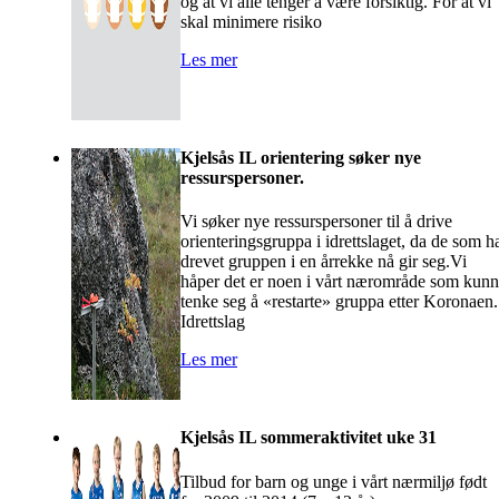
og at vi alle tenger å være forsiktig. For at vi
skal minimere risiko
Les mer
Kjelsås IL orientering søker nye
ressurspersoner.
Vi søker nye ressurspersoner til å drive
orienteringsgruppa i idrettslaget, da de som h
drevet gruppen i en årrekke nå gir seg.Vi
håper det er noen i vårt nærområde som kun
tenke seg å «restarte» gruppa etter Koronaen.
Idrettslag
Les mer
Kjelsås IL sommeraktivitet uke 31
Tilbud for barn og unge i vårt nærmiljø født