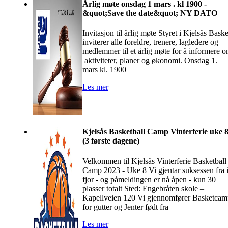
Årlig møte onsdag 1 mars . kl 1900 -
&quot;Save the date&quot; NY DATO
Invitasjon til årlig møte Styret i Kjelsås Baske
inviterer alle foreldre, trenere, lagledere og
medlemmer til et årlig møte for å informere 
aktiviteter, planer og økonomi. Onsdag 1.
mars kl. 1900
Les mer
Kjelsås Basketball Camp Vinterferie uke 
(3 første dagene)
Velkommen til Kjelsås Vinterferie Basketball
Camp 2023 - Uke 8 Vi gjentar suksessen fra 
fjor - og påmeldingen er nå åpen - kun 30
plasser totalt Sted: Engebråten skole –
Kapellveien 120 Vi gjennomfører Basketca
for gutter og Jenter født fra
Les mer