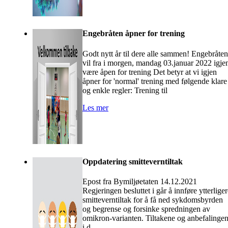
Engebråten åpner for trening
Godt nytt år til dere alle sammen! Engebråten
vil fra i morgen, mandag 03.januar 2022 igje
være åpen for trening Det betyr at vi igjen
åpner for 'normal' trening med følgende klare
og enkle regler: Trening til
Les mer
Oppdatering smitteverntiltak
Epost fra Bymiljøetaten 14.12.2021
Regjeringen besluttet i går å innføre ytterlige
smitteverntiltak for å få ned sykdomsbyrden
og begrense og forsinke spredningen av
omikron-varianten. Tiltakene og anbefalinge
i d