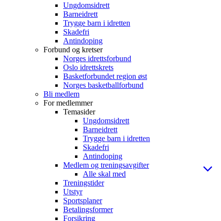
Ungdomsidrett
Barneidrett
Trygge barn i idretten
Skadefri
Antindoping
Forbund og kretser
Norges idrettsforbund
Oslo idrettskrets
Basketforbundet region øst
Norges basketballforbund
Bli medlem
For medlemmer
Temasider
Ungdomsidrett
Barneidrett
Trygge barn i idretten
Skadefri
Antindoping
Medlem og treningsavgifter
Alle skal med
Treningstider
Utstyr
Sportsplaner
Betalingsformer
Forsikring