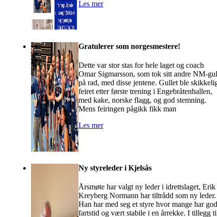
Les mer
Gratulerer som norgesmestere!
Dette var stor stas for hele laget og coach
Omar Sigmarsson, som tok sitt andre NM-gul
på rad, med disse jentene. Gullet ble skikkeli
feiret etter første trening i Engebråtenhallen,
med kake, norske flagg, og god stemning.
Mens feiringen pågikk fikk man
Les mer
Ny styreleder i Kjelsås
Årsmøte har valgt ny leder i idrettslaget, Erik
Kreyberg Normann har tiltrådd som ny leder
Han har med seg et styre hvor mange har go
fartstid og vært stabile i en årrekke. I tillegg ti