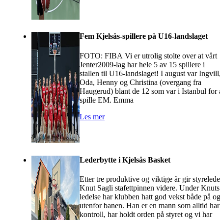
Fem Kjelsås-spillere på U16-landslaget
FOTO: FIBA Vi er utrolig stolte over at vårt
Jenter2009-lag har hele 5 av 15 spillere i
stallen til U16-landslaget! I august var Ingvill
Oda, Henny og Christina (overgang fra
Haugerud) blant de 12 som var i Istanbul for 
spille EM. Emma
Les mer
Lederbytte i Kjelsås Basket
Etter tre produktive og viktige år gir styrelede
Knut Sagli stafettpinnen videre. Under Knuts
ledelse har klubben hatt god vekst både på o
utenfor banen. Han er en mann som alltid har
kontroll, har holdt orden på styret og vi har