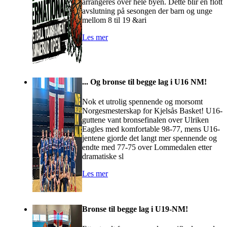
arrangeres over hele byen. Dette blir en flott
avslutning på sesongen der barn og unge
mellom 8 til 19 &ari
Les mer
... Og bronse til begge lag i U16 NM!
Nok et utrolig spennende og morsomt
Norgesmesterskap for Kjelsås Basket! U16-
guttene vant bronsefinalen over Ulriken
Eagles med komfortable 98-77, mens U16-
jentene gjorde det langt mer spennende og
endte med 77-75 over Lommedalen etter
dramatiske sl
Les mer
Bronse til begge lag i U19-NM!