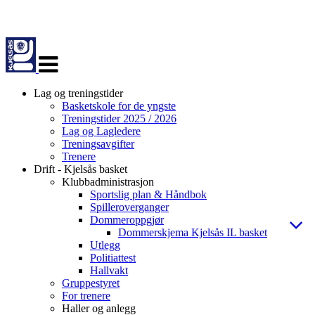
Veksle
navigasjon
Lag og treningstider
Basketskole for de yngste
Treningstider 2025 / 2026
Lag og Lagledere
Treningsavgifter
Trenere
Drift - Kjelsås basket
Klubbadministrasjon
Sportslig plan & Håndbok
Spilleroverganger
Dommeroppgjør
Dommerskjema Kjelsås IL basket
Utlegg
Politiattest
Hallvakt
Gruppestyret
For trenere
Haller og anlegg