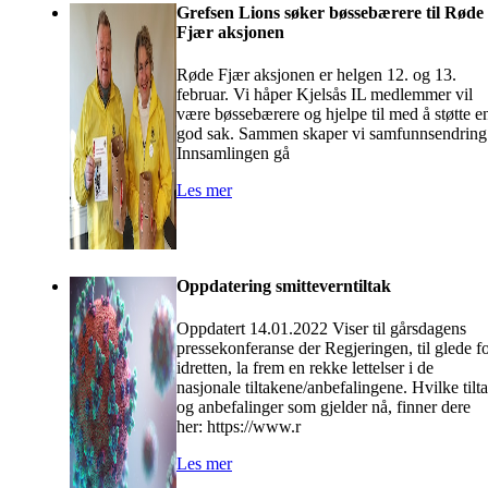
Grefsen Lions søker bøssebærere til Røde
Fjær aksjonen
Røde Fjær aksjonen er helgen 12. og 13.
februar. Vi håper Kjelsås IL medlemmer vil
være bøssebærere og hjelpe til med å støtte e
god sak. Sammen skaper vi samfunnsendrin
Innsamlingen gå
Les mer
Oppdatering smitteverntiltak
Oppdatert 14.01.2022 Viser til gårsdagens
pressekonferanse der Regjeringen, til glede f
idretten, la frem en rekke lettelser i de
nasjonale tiltakene/anbefalingene. Hvilke tilt
og anbefalinger som gjelder nå, finner dere
her: https://www.r
Les mer