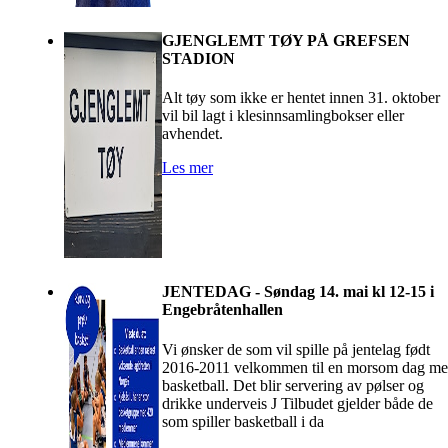
GJENGLEMT TØY PÅ GREFSEN
STADION
Alt tøy som ikke er hentet innen 31. oktober
vil bil lagt i klesinnsamlingbokser eller
avhendet.
Les mer
JENTEDAG - Søndag 14. mai kl 12-15 i
Engebråtenhallen
Vi ønsker de som vil spille på jentelag født
2016-2011 velkommen til en morsom dag m
basketball. Det blir servering av pølser og
drikke underveis J Tilbudet gjelder både de
som spiller basketball i da