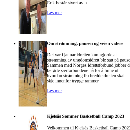
Erik består styret av n
Les mer
Om strømming, pausen og veien videre
Det var i januar idretten kunngjorde at
strømming av ungdomsidrett ble satt på pause
Sammen med Norges Idrettsforbund jobber d
berørte særforbundene nå for å finne ut
hvordan strømming fra breddeidretten skal
skje innenfor trygge rammer.
Les mer
Kjelsås Sommer Basketball Camp 2023
Velkommen til Kjelsås Basketball Camp 202