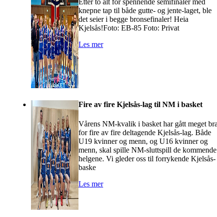
Etter to alt for spennende semifinaler med
knepne tap til både gutte- og jente-laget, ble
det seier i begge bronsefinaler! Heia
Kjelsås!Foto: EB-85 Foto: Privat
Les mer
Fire av fire Kjelsås-lag til NM i basket
Vårens NM-kvalik i basket har gått meget br
for fire av fire deltagende Kjelsås-lag. Både
U19 kvinner og menn, og U16 kvinner og
menn, skal spille NM-sluttspill de kommende
helgene. Vi gleder oss til forrykende Kjelsås-
baske
Les mer