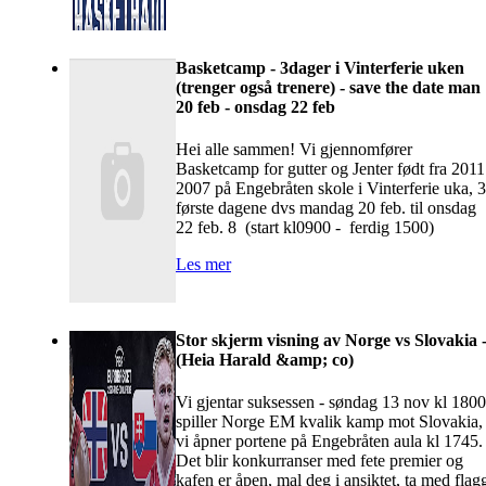
Basketcamp - 3dager i Vinterferie uken
(trenger også trenere) - save the date man
20 feb - onsdag 22 feb
Hei alle sammen! Vi gjennomfører
Basketcamp for gutter og Jenter født fra 2011
2007 på Engebråten skole i Vinterferie uka, 3
første dagene dvs mandag 20 feb. til onsdag
22 feb. 8 (start kl0900 - ferdig 1500)
Les mer
Stor skjerm visning av Norge vs Slovakia 
(Heia Harald &amp; co)
Vi gjentar suksessen - søndag 13 nov kl 1800
spiller Norge EM kvalik kamp mot Slovakia,
vi åpner portene på Engebråten aula kl 1745.
Det blir konkurranser med fete premier og
kafen er åpen, mal deg i ansiktet, ta med flag