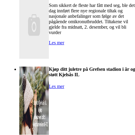
Som sikkert de fleste har fått med seg, ble det
dag innført flere nye regionale tiltak og
nasjonale anbefalinger som følge av det
pågående omikronutbruddet. Tiltakene vil
gjelde fra midnatt, 2. desember, og vil bli
vurder
Les mer
Kjøp ditt juletre på Grefsen stadion i år o
støtt Kjelsås IL
Les mer