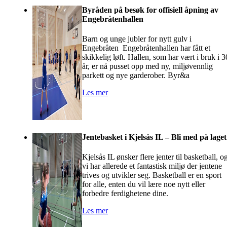
Byråden på besøk for offisiell åpning av
Engebråtenhallen
Barn og unge jubler for nytt gulv i
Engebråten Engebråtenhallen har fått et
skikkelig løft. Hallen, som har vært i bruk i 3
år, er nå pusset opp med ny, miljøvennlig
parkett og nye garderober. Byr&a
Les mer
Jentebasket i Kjelsås IL – Bli med på laget
Kjelsås IL ønsker flere jenter til basketball, o
vi har allerede et fantastisk miljø der jentene
trives og utvikler seg. Basketball er en sport
for alle, enten du vil lære noe nytt eller
forbedre ferdighetene dine.
Les mer