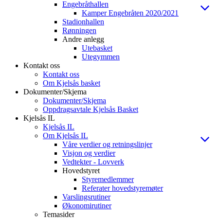
Engebråthallen
Kamper Engebråten 2020/2021
Stadionhallen
Rønningen
Andre anlegg
Utebasket
Utegymmen
Kontakt oss
Kontakt oss
Om Kjelsås basket
Dokumenter/Skjema
Dokumenter/Skjema
Oppdragsavtale Kjelsås Basket
Kjelsås IL
Kjelsås IL
Om Kjelsås IL
Våre verdier og retningslinjer
Visjon og verdier
Vedtekter - Lovverk
Hovedstyret
Styremedlemmer
Referater hovedstyremøter
Varslingsrutiner
Økonomirutiner
Temasider