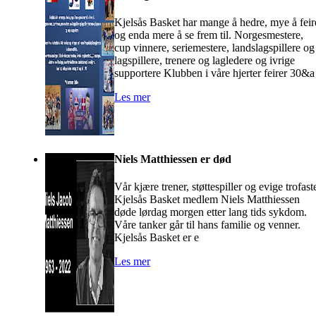
Kjelsås Basket har mange å hedre, mye å feir
og enda mere å se frem til. Norgesmestere,
cup vinnere, seriemestere, landslagspillere og
lagspillere, trenere og lagledere og ivrige
supportere Klubben i våre hjerter feirer 30&a
Les mer
Niels Matthiessen er død
Vår kjære trener, støttespiller og evige trofast
Kjelsås Basket medlem Niels Matthiessen
døde lørdag morgen etter lang tids sykdom.
Våre tanker går til hans familie og venner.
Kjelsås Basket er e
Les mer